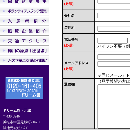
(必須)
会社名
ご住所
電話番号
(必須)
ハイフン不要（例：05
メールアドレス
(必須)
※同じメールアド
（見学希望の方は
通信欄
ドリーム館・元城
〒430-0946
浜松市中区元城町216-11
鴻池元城ビル2Ｆ